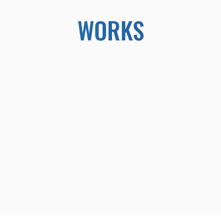
WORKS
 PUNCH』出展 産経デジタルが
産経デジタル、シンガポールのElipha
トナーシップ締結
月22日（金）～24日（日）
株式会社産経デジタル（本社：
催された日本最大級のインデ
取締役社長：大塚創造、以下、