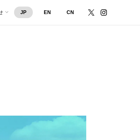
せ
JP
EN
CN
ドメディア企画・運営
営